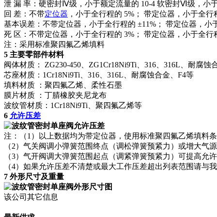
泄 漏 率：硬密封Ⅳ级，小于额定流量的 10-4 软密封Ⅵ级，小于额
回 差：不带
定位器
，小于全行程的 5%； 带定位器，小于全行程
基本误差：不带定位器，小于全行程的 ±11%； 带定位器，小于
死 区：不带定位器，小于全行程的 3%； 带定位器，小于全行程
注：采用标准聚四氟乙烯填料
5 主要零部件材料
阀体材质： ZG230-450、ZG1Cr18Ni9Ti、316、316L、耐腐
芯座材质：1Cr18Ni9Ti、316、316L、耐腐蚀合金、F4等
填料材质 ：聚四氟乙烯、柔性石墨
膜片材质 ：丁腈橡胶夹尼龙布
波纹管材质：1Cr18Ni9Ti、聚四氟乙烯等
6
允许压差
注：（1）以上数据均为带定位器，使用标准聚四氟乙烯填料
（2）气关阀调小弹簧范围终点（调松弹簧预紧力）或增大气
（3）气开阀调大弹簧范围起点（调紧弹簧预紧力）可提高允
（4）如果允许压差不清楚或最大工作压差超出列表范围请与
7 外形尺寸及重量
该公司其它信息