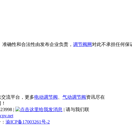
、准确性和合法性由发布企业负责，
调节阀网
对此不承担任何保
息交流平台，更多
电动调节阀
、
气动调节阀
资讯尽在
网！
3998 |
| 请与我们联
cpv.net
号：
渝ICP备17003261号-2