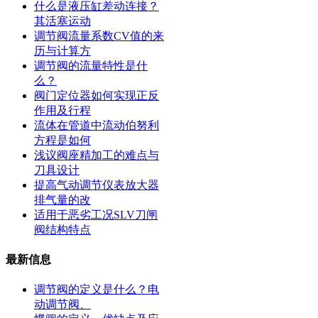
什么是液压缸差动连接？
其活塞运动
调节阀流量系数CV值的来
历与计算方
调节阀的流量特性是什
么？
阀门定位器如何实现正反
作用及行程
流体在管道中流动伯努利
方程是如何
浅议阀座精加工的难点与
刀具设计
提高气动调节仪表放大器
排气量的改
适用于恶劣工况SLV刀闸
阀结构特点
最新信息
调节阀的定义是什么？电
动调节阀、