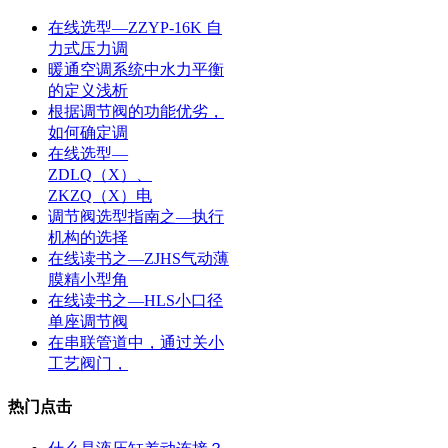
在线选型—ZZYP-16K 自
力式压力调
暖通空调系统中水力平衡
的定义浅析
根据调节阀的功能优劣，
如何确定调
在线选型—
ZDLQ（X）、
ZKZQ（X）电
调节阀选型指南之—执行
机构的选择
在线读书之—ZJHS气动薄
膜精小型角
在线读书之—HLS小口径
单座调节阀
在串联管道中，通过关小
工艺阀门，
热门点击