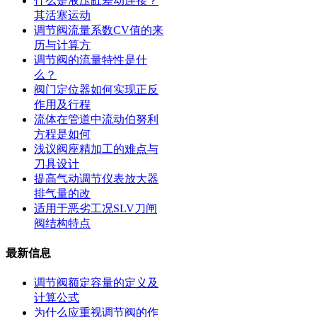
什么是液压缸差动连接？
其活塞运动
调节阀流量系数CV值的来
历与计算方
调节阀的流量特性是什
么？
阀门定位器如何实现正反
作用及行程
流体在管道中流动伯努利
方程是如何
浅议阀座精加工的难点与
刀具设计
提高气动调节仪表放大器
排气量的改
适用于恶劣工况SLV刀闸
阀结构特点
最新信息
调节阀额定容量的定义及
计算公式
为什么应重视调节阀的作